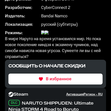
Разработчик:
CyberConnect 2
Издатель:
Bandai Namco
Локализация:
русский (субтитры)
Режимы:
В мире Наруто на время установился мир. Но пока
новое поколение ниндзя к экзамену чунинов, над
синоби нависла новая угроза. Сумеете ли вы с ней
справиться?
СООБЩИТЬ О НАЧАЛЕ СКИДКИ
В избранное
Steam
Активация
Регион -
RU
DLC
NARUTO SHIPPUDEN: Ultimate
Ninja STORM 4 Road to Boruto