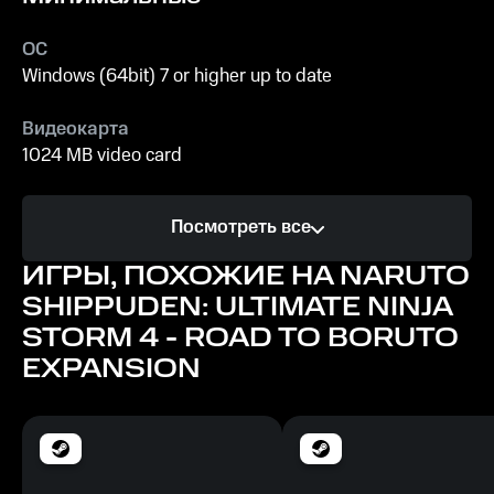
ОС
Windows (64bit) 7 or higher up to date
Видеокарта
1024 MB video card
Процессор
Посмотреть все
Intel Core2 Duo, 3.0GHz - AMD Athlon 64 X2 Dual Core
6400+ 3.2GHz
ИГРЫ, ПОХОЖИЕ НА NARUTO
SHIPPUDEN: ULTIMATE NINJA
Память
STORM 4 - ROAD TO BORUTO
2 GB ОЗУ
EXPANSION
Место на диске
40 MB