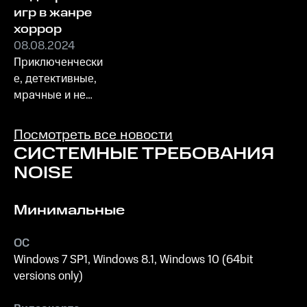
игр в жанре
хоррор
08.08.2024
Приключенчески
е, детективные,
мрачные и не
очень, но все как
один -
Посмотреть все новости
пугающие!
СИСТЕМНЫЕ ТРЕБОВАНИЯ
NOISE
Минимальные
ОС
Windows 7 SP1, Windows 8.1, Windows 10 (64bit
versions only)