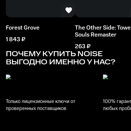
Видеокарта
NVIDIA GTX 780 or AMD R9 390
Процессор
Forest Grove
The Other Side: Towe
Intel Core i5 3470 @ 3.2 GHz, AMD FX 8120 @ 3.9 GHz
Souls Remaster
1 843
₽
Память
263
₽
8 GB ОЗУ
ПОЧЕМУ КУПИТЬ
NOISE
ВЫГОДНО ИМЕННО У НАС?
Место на диске
4 GB
Только лицензионные ключи от
100% гарант
проверенных поставщиков
любых пробл