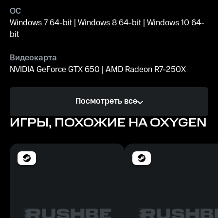
ОС
Windows 7 64-bit | Windows 8 64-bit | Windows 10 64-
bit
Видеокарта
NVIDIA GeForce GTX 650 | AMD Radeon R7-250X
Процессор
Посмотреть все
Intel Core i3-6100T | AMD FX-6100
ИГРЫ, ПОХОЖИЕ НА OXYGEN
Память
4 GB ОЗУ
Место на диске
600 MB
Рекомендуемые