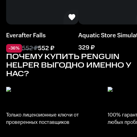
Графика Intel HD Graphics
Процессор
Intel Core i5 12600 или аналогичный
Everafter Falls
Aquatic Store Simula
Память
4 ГБ ОЗУ
329
₽
552
₽
552
₽
-
36
%
ПОЧЕМУ КУПИТЬ
PENGUIN
Место на диске
HELPER
ВЫГОДНО ИМЕННО У
350 MБ
НАС?
Только лицензионные ключи от
100% гарант
проверенных поставщиков
любых пробл