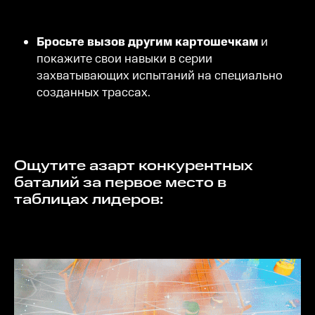
Бросьте вызов другим картошечкам
и
покажите свои навыки в серии
захватывающих испытаний на специально
созданных трассах.
Ощутите азарт конкурентных
баталий за первое место в
таблицах лидеров: