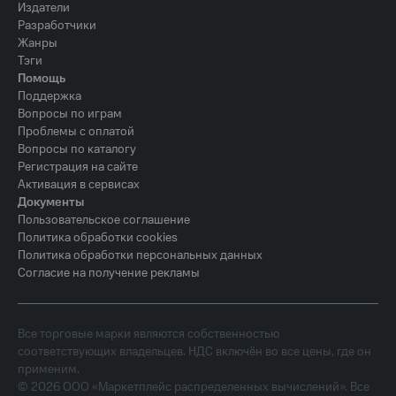
Издатели
Разработчики
Жанры
Тэги
Помощь
Поддержка
Вопросы по играм
Проблемы с оплатой
Вопросы по каталогу
Регистрация на сайте
Активация в сервисах
Документы
Пользовательское соглашение
Политика обработки cookies
Политика обработки персональных данных
Согласие на получение рекламы
Все торговые марки являются собственностью
соответствующих владельцев. НДС включён во все цены, где он
применим.
©
2026
ООО «Маркетплейс распределенных вычислений». Все