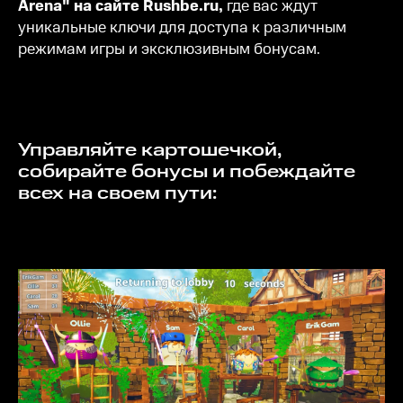
Arena" на сайте Rushbe.ru,
где вас ждут
уникальные ключи для доступа к различным
режимам игры и эксклюзивным бонусам.
Управляйте картошечкой,
собирайте бонусы и побеждайте
всех на своем пути: