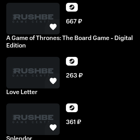
667
₽
A Game of Thrones: The Board Game - Digital
Edition
263
₽
Love Letter
361
₽
Splendor