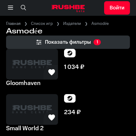
Войти
Главная
Список игр
Издатели
Asmodée
Asmodée
Показать фильтры
1
1 034
₽
Gloomhaven
234
₽
Small World 2