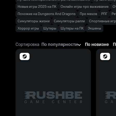
Новые игры 2025 на ПК
Онлайн игры про выживание
О
Похожие на Dungeons And Dragons
Про мехов
РПГ
Ре
Симуляторы жизни
Симуляторы ралли
Спортивные иг
Хоррор игры
Шутеры
Шутеры на ПК
Экшены
Сортировка
По популярности
По новизне
П