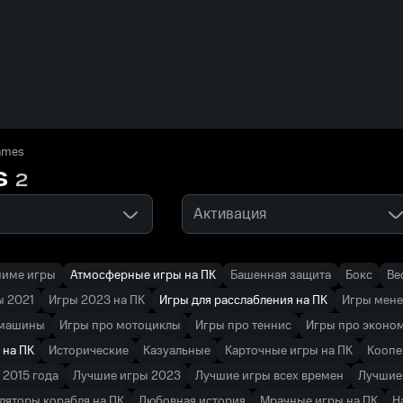
Games
s
2
Активация
ниме игры
Атмосферные игры на ПК
Башенная защита
Бокс
Ве
ы 2021
Игры 2023 на ПК
Игры для расслабления на ПК
Игры мен
 машины
Игры про мотоциклы
Игры про теннис
Игры про эконо
 на ПК
Исторические
Казуальные
Карточные игры на ПК
Коопе
 2015 года
Лучшие игры 2023
Лучшие игры всех времен
Лучшие 
ляторы корабля на ПК
Любовная история
Мрачные игры на ПК
Н