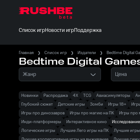
Список игр
Новости игр
Поддержка
Главная
Список игр
Издатели
Bedtime Digital 
Bedtime Digital Game
Жанр
Цена
Новинки
Распродажа
4X
TCG
Авиасимуляторы
А
Глубокий сюжет
Детские игры
Зомби
Игры 18+
Игр
Игры про динозавров
Игры про магию на ПК
Игры про
Инди-платформеры
Интерактивное кино
Исследование
Логические игры
Лучшие Лего игры на ПК
Лучшие игры
Лучшие кооперативные игры на выживание
Лучшие симу