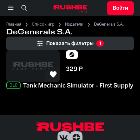
Войти
Главная
Список игр
Издатели
DeGenerals S.A.
DeGenerals S.A.
Показать фильтры
1
329
₽
Tank Mechanic Simulator - First Supply
DLC