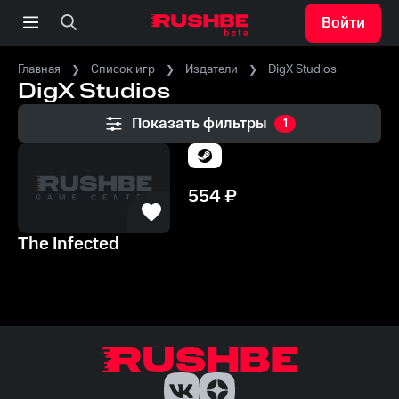
Войти
Главная
Список игр
Издатели
DigX Studios
DigX Studios
Показать фильтры
1
554
₽
The Infected