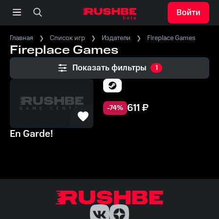
Войти
Главная
Список игр
Издатели
Fireplace Games
Fireplace Games
Показать фильтры
1
611
₽
-
74
%
En Garde!