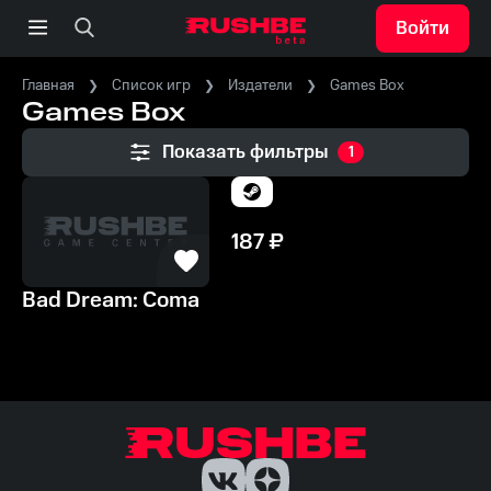
Войти
Главная
Список игр
Издатели
Games Box
Games Box
Показать фильтры
1
187
₽
Bad Dream: Coma