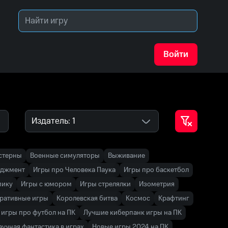
Войти
Издатель: 1
стерны
Военные симуляторы
Выживание
еджмент
Игры про Человека Паука
Игры про баскетбол
мику
Игры с юмором
Игры стрелялки
Изометрия
ративные игры
Королевская битва
Космос
Крафтинг
игры про футбол на ПК
Лучшие киберпанк игры на ПК
аучная фантастика в играх
Новые игры 2024 на ПК