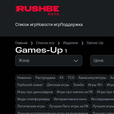
Список игр
Новости игр
Поддержка
Главная
Список игр
Издатели
Games-Up
Games-Up
1
Жанр
Цена
Новинки
Распродажа
4X
TCG
Авиасимуляторы
А
Глубокий сюжет
Детские игры
Зомби
Игры 18+
Игр
Игры про динозавров
Игры про магию на ПК
Игры про
Инди-платформеры
Интерактивное кино
Исследование
Логические игры
Лучшие Лего игры на ПК
Лучшие игры
Лучшие кооперативные игры на выживание
Лучшие симу