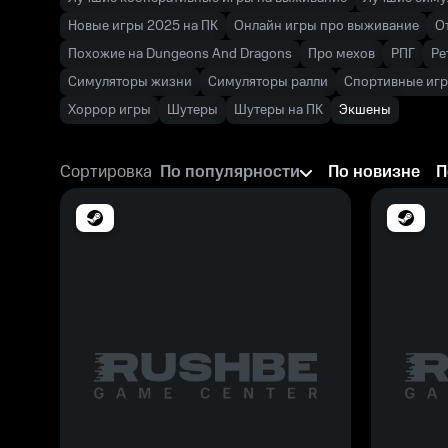
Новые игры 2025 на ПК
Онлайн игры про выживание
О
Похожие на Dungeons And Dragons
Про мехов
РПГ
Ре
Симуляторы жизни
Симуляторы ралли
Спортивные иг
Хоррор игры
Шутеры
Шутеры на ПК
Экшены
Сортировка
По популярности
По новизне
П