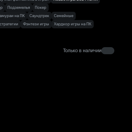
ер
Подземелья
Покер
амураи на ПК
Саундтрек
Семейные
 стратегии
Фэнтези игры
Хардкор игры на ПК
Только в наличии