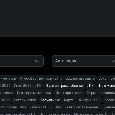
Активация
ниме игры
Атмосферные игры на ПК
Башенная защита
Бокс
Ве
ы 2021
Игры 2023 на ПК
Игры для расслабления на ПК
Игры мен
 машины
Игры про мотоциклы
Игры про теннис
Игры про эконо
 на ПК
Исторические
Казуальные
Карточные игры на ПК
Коопе
 2015 года
Лучшие игры 2023
Лучшие игры всех времен
Лучшие 
ляторы корабля на ПК
Любовная история
Мрачные игры на ПК
Н