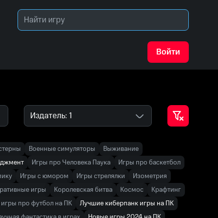
Войти
Издатель: 1
стерны
Военные симуляторы
Выживание
еджмент
Игры про Человека Паука
Игры про баскетбол
мику
Игры с юмором
Игры стрелялки
Изометрия
ративные игры
Королевская битва
Космос
Крафтинг
игры про футбол на ПК
Лучшие киберпанк игры на ПК
аучная фантастика в играх
Новые игры 2024 на ПК