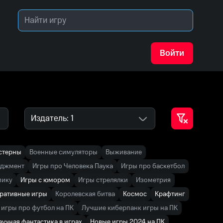
Войти
Издатель: 1
стерны
Военные симуляторы
Выживание
еджмент
Игры про Человека Паука
Игры про баскетбол
мику
Игры с юмором
Игры стрелялки
Изометрия
ративные игры
Королевская битва
Космос
Крафтинг
игры про футбол на ПК
Лучшие киберпанк игры на ПК
аучная фантастика в играх
Новые игры 2024 на ПК