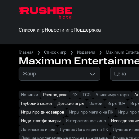
Список игр
Новости игр
Поддержка
Главная
Список игр
Издатели
Maximum Enterta
Maximum Entertainm
Жанр
Цена
Новинки
Распродажа
4X
TCG
Авиасимуляторы
А
Глубокий сюжет
Детские игры
Зомби
Игры 18+
Игр
Игры про динозавров
Игры про магию на ПК
Игры про
Инди-платформеры
Интерактивное кино
Исследование
Логические игры
Лучшие Лего игры на ПК
Лучшие игры
Лучшие кооперативные игры на выживание
Лучшие симу