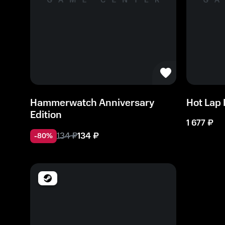
Hammerwatch Anniversary
Hot Lap
Edition
1 677
₽
134
₽
134
₽
-
80
%