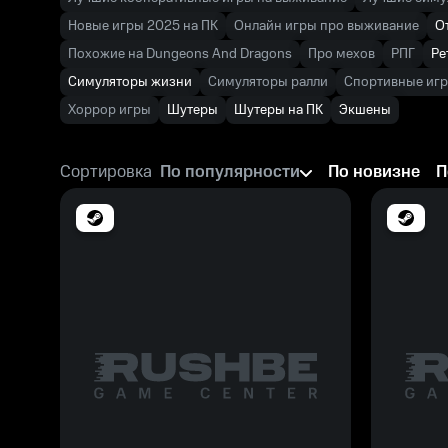
Новые игры 2025 на ПК
Онлайн игры про выживание
О
Похожие на Dungeons And Dragons
Про мехов
РПГ
Ре
Симуляторы жизни
Симуляторы ралли
Спортивные иг
Хоррор игры
Шутеры
Шутеры на ПК
Экшены
Сортировка
По популярности
По новизне
П