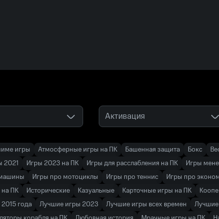
Активация
ниме игры
Атмосферные игры на ПК
Башенная защита
Бокс
Ве
ы 2021
Игры 2023 на ПК
Игры для расслабления на ПК
Игры мен
 машины
Игры про мотоциклы
Игры про теннис
Игры про эконо
 на ПК
Исторические
Казуальные
Карточные игры на ПК
Коопе
 2015 года
Лучшие игры 2023
Лучшие игры всех времен
Лучшие 
ляторы корабля на ПК
Любовная история
Мрачные игры на ПК
Н