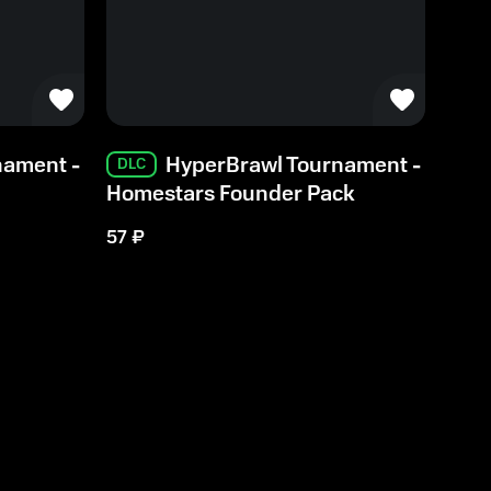
nament -
HyperBrawl Tournament -
DLC
Homestars Founder Pack
57
₽