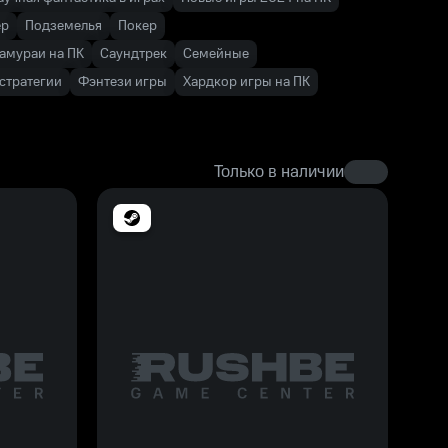
ер
Подземелья
Покер
амураи на ПК
Саундтрек
Семейные
 стратегии
Фэнтези игры
Хардкор игры на ПК
Только в наличии