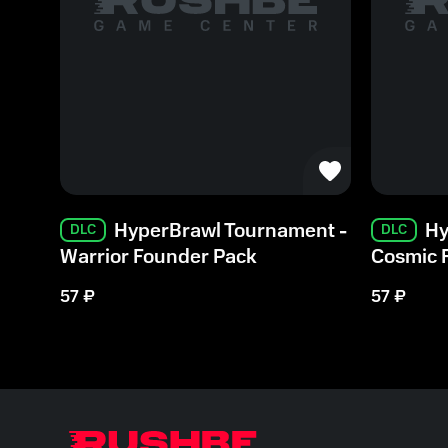
HyperBrawl Tournament -
Hy
DLC
DLC
Warrior Founder Pack
Cosmic 
57
₽
57
₽