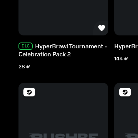
HyperBrawl Tournament -
HyperBr
DLC
Celebration Pack 2
144
₽
28
₽