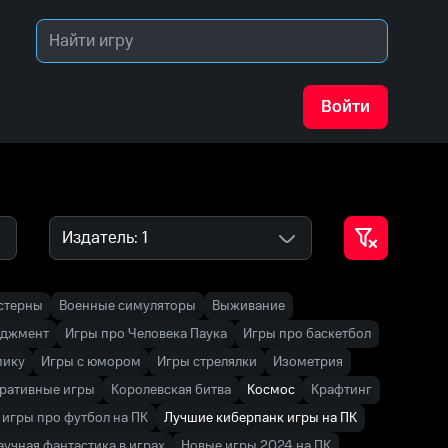
Войти
Издатель: 1
стерны
Военные симуляторы
Выживание
еджмент
Игры про Человека Паука
Игры про баскетбол
мику
Игры с юмором
Игры стрелялки
Изометрия
ративные игры
Королевская битва
Космос
Крафтинг
игры про футбол на ПК
Лучшие киберпанк игры на ПК
аучная фантастика в играх
Новые игры 2024 на ПК