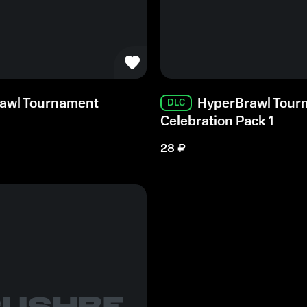
awl Tournament
HyperBrawl Tour
DLC
Celebration Pack 1
28
₽