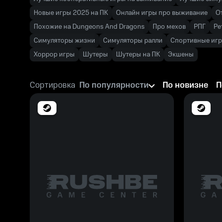
Новые игры 2025 на ПК
Онлайн игры про выживание
О
Похожие на Dungeons And Dragons
Про мехов
РПГ
Ре
Симуляторы жизни
Симуляторы ралли
Спортивные иг
Хоррор игры
Шутеры
Шутеры на ПК
Экшены
Сортировка
По популярности
По новизне
П