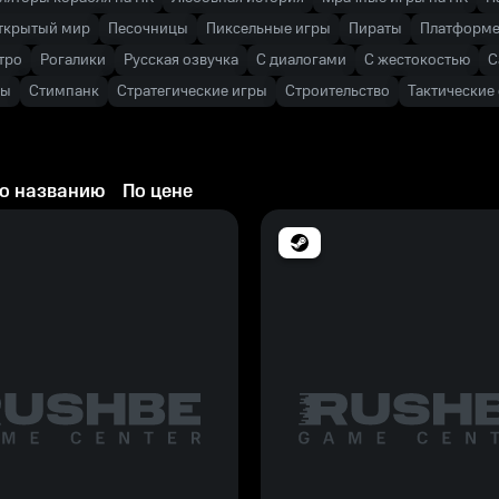
ткрытый мир
Песочницы
Пиксельные игры
Пираты
Платформ
тро
Рогалики
Русская озвучка
С диалогами
С жестокостью
С
ры
Стимпанк
Стратегические игры
Строительство
Тактические
о названию
По цене