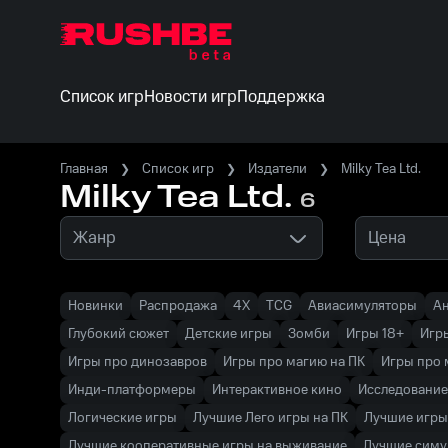
Список игр
Новости игр
Поддержка
Главная
Список игр
Издатели
Milky Tea Ltd.
Milky Tea Ltd.
6
Жанр
Цена
Новинки
Распродажа
4X
TCG
Авиасимуляторы
А
Глубокий сюжет
Детские игры
Зомби
Игры 18+
Игр
Игры про динозавров
Игры про магию на ПК
Игры про
Инди-платформеры
Интерактивное кино
Исследование
Логические игры
Лучшие Лего игры на ПК
Лучшие игры
Лучшие кооперативные игры на выживание
Лучшие симу