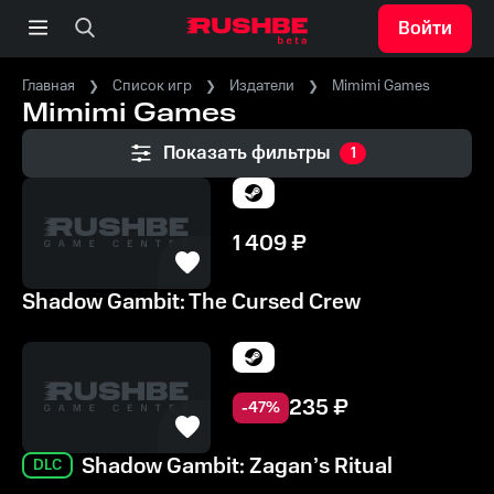
Войти
Главная
Список игр
Издатели
Mimimi Games
Mimimi Games
Показать фильтры
1
1 409
₽
Shadow Gambit: The Cursed Crew
235
₽
-
47
%
Shadow Gambit: Zagan’s Ritual
DLC