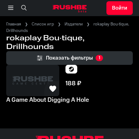
Войти
Главная
Список игр
Издатели
rokaplay Bou·tique,
Drillhounds
rokaplay Bou·tique,
Drillhounds
Показать фильтры
1
188
₽
A Game About Digging A Hole