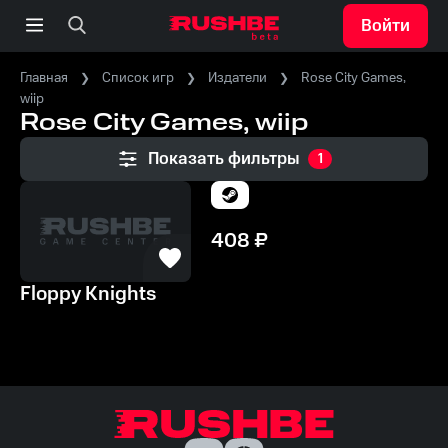
Войти
Главная
Список игр
Издатели
Rose City Games,
wiip
Rose City Games, wiip
Показать фильтры
1
408
₽
Floppy Knights