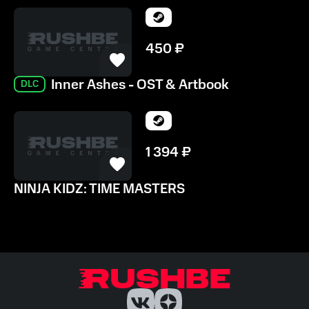
450
₽
Inner Ashes - OST & Artbook
DLC
1 394
₽
NINJA KIDZ: TIME MASTERS