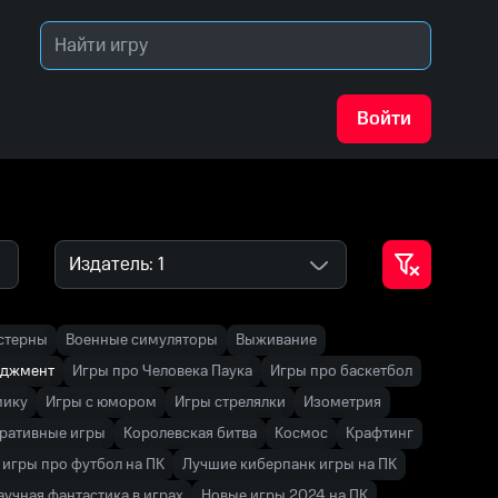
Войти
Издатель: 1
стерны
Военные симуляторы
Выживание
еджмент
Игры про Человека Паука
Игры про баскетбол
мику
Игры с юмором
Игры стрелялки
Изометрия
ративные игры
Королевская битва
Космос
Крафтинг
игры про футбол на ПК
Лучшие киберпанк игры на ПК
аучная фантастика в играх
Новые игры 2024 на ПК