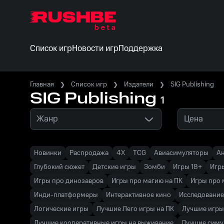
Список игр
Новости игр
Поддержка
Главная
Список игр
Издатели
SIG Publishing
SIG Publishing
1
Жанр
Цена
Новинки
Распродажа
4X
TCG
Авиасимуляторы
А
Глубокий сюжет
Детские игры
Зомби
Игры 18+
Игр
Игры про динозавров
Игры про магию на ПК
Игры про
Инди-платформеры
Интерактивное кино
Исследование
Логические игры
Лучшие Лего игры на ПК
Лучшие игры
Лучшие кооперативные игры на выживание
Лучшие симу