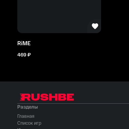
RiME
469
₽
Разделы
Главная
Список игр