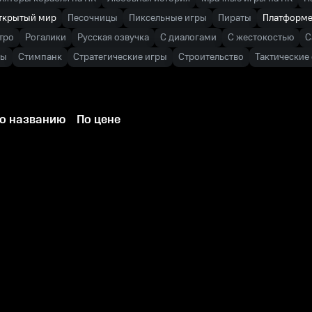
ткрытый мир
Песочницы
Пиксельные игры
Пираты
Платформ
тро
Рогалики
Русская озвучка
С диалогами
С жестокостью
С
ры
Стимпанк
Стратегические игры
Строительство
Тактические
о названию
По цене