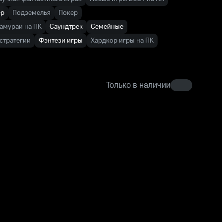
ер
Подземелья
Покер
амураи на ПК
Саундтрек
Семейные
 стратегии
Фэнтези игры
Хардкор игры на ПК
Только в наличии