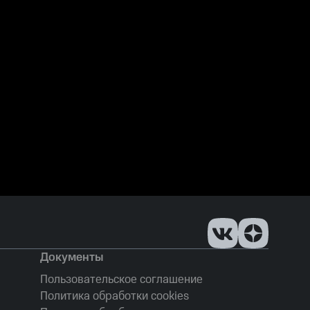
Документы
Пользовательское соглашение
Политика обработки cookies