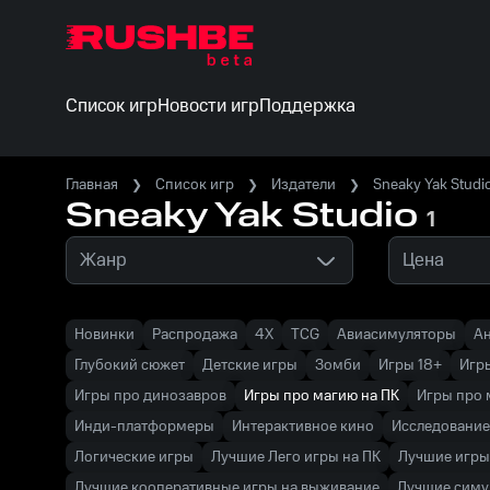
Список игр
Новости игр
Поддержка
Главная
Список игр
Издатели
Sneaky Yak Studi
Sneaky Yak Studio
1
Жанр
Цена
Новинки
Распродажа
4X
TCG
Авиасимуляторы
А
Глубокий сюжет
Детские игры
Зомби
Игры 18+
Игр
Игры про динозавров
Игры про магию на ПК
Игры про
Инди-платформеры
Интерактивное кино
Исследование
Логические игры
Лучшие Лего игры на ПК
Лучшие игры
Лучшие кооперативные игры на выживание
Лучшие симу