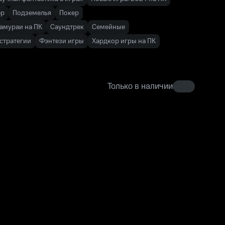
ер
Подземелья
Покер
амураи на ПК
Саундтрек
Семейные
 стратегии
Фэнтези игры
Хардкор игры на ПК
Только в наличии