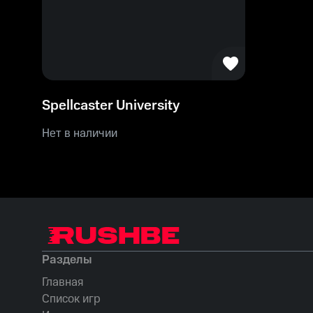
Spellcaster University
Нет в наличии
Разделы
Главная
Список игр