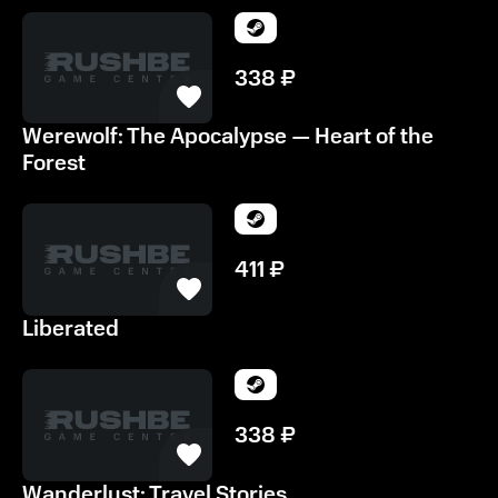
338
₽
Werewolf: The Apocalypse — Heart of the
Forest
411
₽
Liberated
338
₽
Wanderlust: Travel Stories