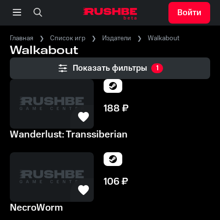
Войти
Главная
Список игр
Издатели
Walkabout
Walkabout
Показать фильтры
1
188
₽
Wanderlust: Transsiberian
106
₽
NecroWorm