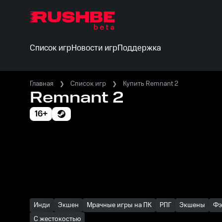
Список игр
Новости игр
Поддержка
Главная
Список игр
Купить Remnant 2
Remnant 2
16+
Инди
Экшен
Мрачные игры на ПК
РПГ
Экшены
Фэ
С жестокостью