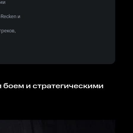
ями
-Recken и
треков,
 с