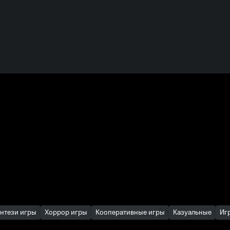
нтези игры
Хоррор игры
Кооперативные игры
Казуальные
Иг