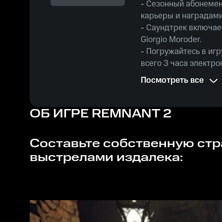
- Сезонный абонемен
карьеры и наградами
- Саундтрек включает 
Giorgio Moroder.
- Погружайтесь в иг
всего 3 часа электро
Покупайте уникальны
Посмотреть все
дополнениями и саун
ОБ ИГРЕ
REMNANT 2
Составьте собственную стратегию, выбирая между ближним боем и стратегическими
выстрелами издалека: