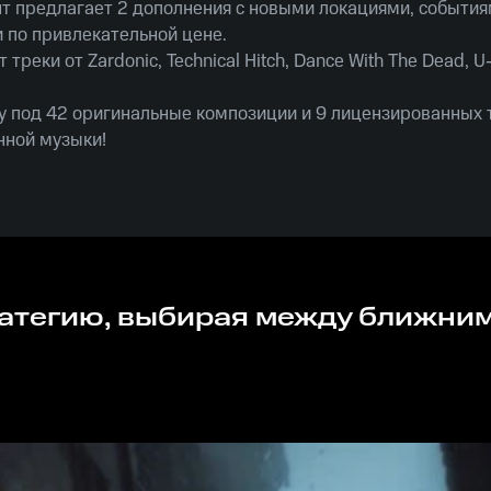
т предлагает 2 дополнения с новыми локациями, событи
 по привлекательной цене.
треки от Zardonic, Technical Hitch, Dance With The Dead, U
ру под 42 оригинальные композиции и 9 лицензированных 
нной музыки!
е ключи на сайте Rushbe.ru и наслаждайтесь игрой вместе
дтреком!