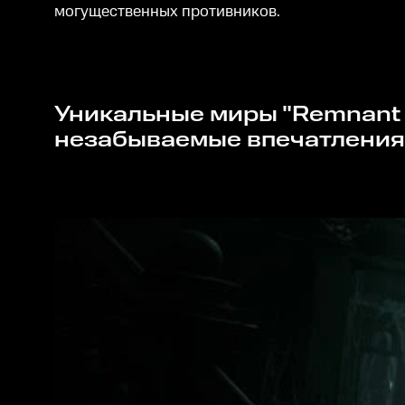
могущественных противников.
Уникальные миры "Remnant II" ожидают вас, чтобы открыть свои тайны и принести вам
незабываемые впечатления