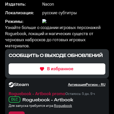
Издатель:
Nacon
Локализация:
русские субтитры
Режимы:
Узнайте больше о создании игровых персонажей
Roguebook, локаций и магических существ от
черновых набросков до готовых игровых
материалов.
СООБЩИТЬ О ВЫХОДЕ ОБНОВЛЕНИЙ
В избранное
Steam
Активация
Регион -
RU
Roguebook - Artbook promo
Осталось: 5 дн. 9 ч
DLC
Roguebook - Artbook
Для запуска требуется игра
Roguebook