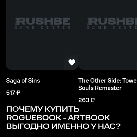
Windows 7
Видеокарта
Nvidia GeForce GTX 650, 1 GB | AMD Radeon HD 7770, 1
GB
Процессор
Intel Core i5-650 | AMD Phenom II X4 965
Память
6 GB ОЗУ
Saga of Sins
The Other Side: Towe
Souls Remaster
517
₽
263
₽
ПОЧЕМУ КУПИТЬ
ROGUEBOOK - ARTBOOK
ВЫГОДНО ИМЕННО У НАС?