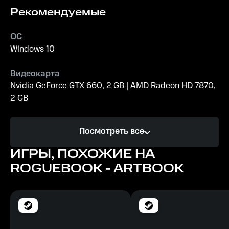
Рекомендуемые
ОС
Windows 10
Видеокарта
Nvidia GeForce GTX 660, 2 GB | AMD Radeon HD 7870,
2 GB
Процессор
Посмотреть все
Intel Core i5-2300 | AMD FX-6300
ИГРЫ, ПОХОЖИЕ НА
Память
ROGUEBOOK - ARTBOOK
8 GB ОЗУ
Минимальные
ОС