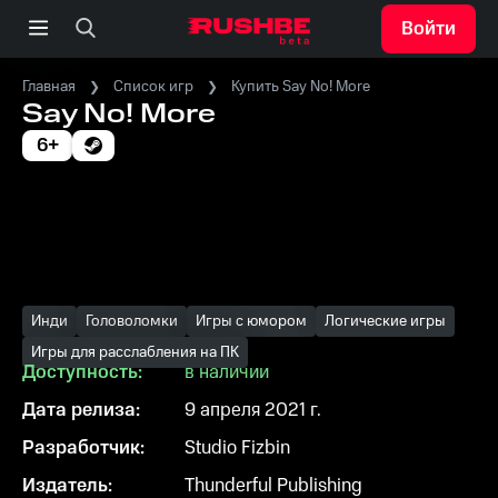
Войти
Главная
Список игр
Купить Say No! More
Say No! More
6+
Инди
Головоломки
Игры с юмором
Логические игры
Игры для расслабления на ПК
Доступность:
в наличии
Дата релиза:
9 апреля 2021 г.
Разработчик:
Studio Fizbin
Издатель:
Thunderful Publishing