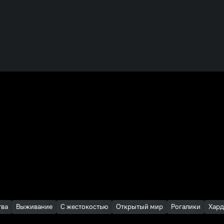
тва
Выживание
С жестокостью
Открытый мир
Рогалики
Хард