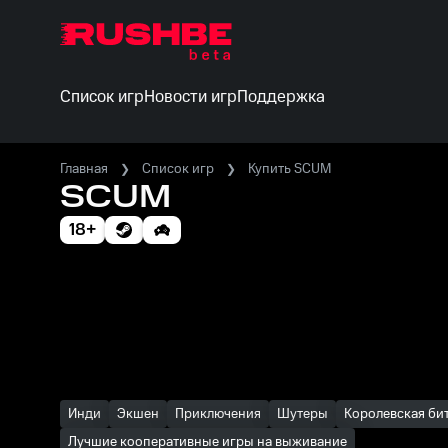
Список игр
Новости игр
Поддержка
Главная
Список игр
Купить SCUM
SCUM
18+
Инди
Экшен
Приключения
Шутеры
Королевская би
Лучшие кооперативные игры на выживание