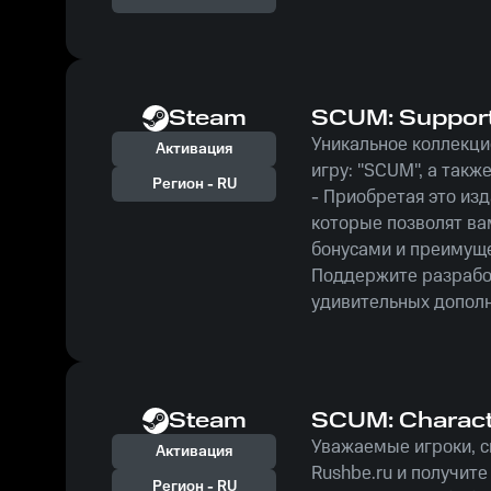
Steam
SCUM: Support
Уникальное коллекци
Активация
игру: "SCUM", а также
Регион -
RU
- Приобретая это изд
которые позволят ва
бонусами и преимущес
Поддержите разработ
удивительных дополн
Steam
SCUM: Charact
Уважаемые игроки, ск
Активация
Rushbe.ru и получит
Регион -
RU