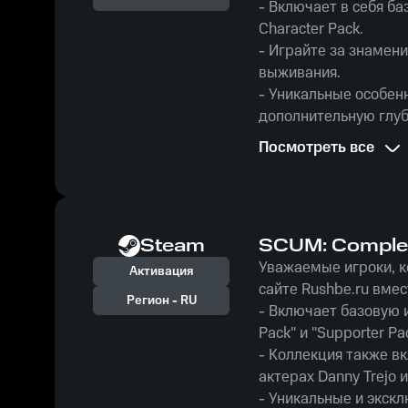
- Включает в себя ба
Character Pack.
- Играйте за знамен
выживания.
- Уникальные особен
дополнительную глуб
Эксклюзивно на Rush
Посмотреть все
упустите возможност
Трехо и Луиса Монка
Steam
SCUM: Comple
Уважаемые игроки, к
Активация
сайте Rushbe.ru вме
Регион -
RU
- Включает базовую 
Pack" и "Supporter Pac
- Коллекция также в
актерах Danny Trejo 
- Уникальные и экск