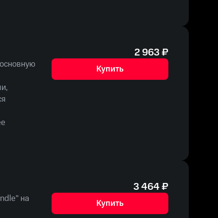
2 963
₽
 основную
Купить
и,
ся
ее
3 464
₽
ndle" на
Купить