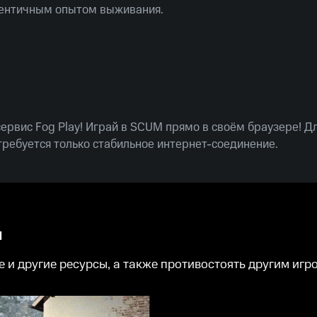
тентичным опытом выживания.
omplete Bundle" на Rushbe.ru, вы обеспечиваете себе
чения и полностью погружаетесь в мир опасного выжива
ество ключей ограничено!
ервис Fog Play! Играй в SCUM прямо в своём браузере! Д
ребуется только стабильное интернет-соединение.
я
 и другие ресурсы, а также противостоять другим игро