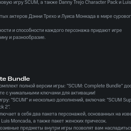
зовую игру SCUM, а также Danny Trejo Character Pack и Lu
итых актеров Дэнни Трехо и Луиса Монкада в мире сурово
ности и способности каждого персонажа придают игре
ину и разнообразие.
be.ru - самые выгодные цены и гарантия подлинности клю
ь улучшить свой игровой опыт в "SCUM" с персонажами о
да!
te Bundle
омплект полной версии игры: "SCUM: Complete Bundle" до
сте с уникальными ключами для активации!
игру: "SCUM" и несколько дополнений, включая: "SCUM Sup
k 2".
ключает в себя два пакета персонажей, основанных на изв
и Luis Moncada, а также пакет женских причесок.
люзивные предметы внутри игры позволят вам насладитьс