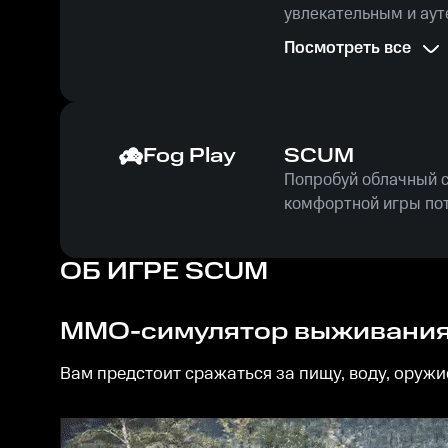
увлекательным и ау
Приобретая: "SCUM: C
Посмотреть все
незабываемые приклю
Поторопитесь, колич
Fog Play
SCUM
Попробуй облачный с
комфортной игры пот
ОБ ИГРЕ
SCUM
ММО-симулятор выживани
Вам предстоит сражаться за пищу, воду, оружие