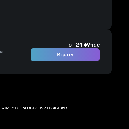
ния.
от
24
₽/час
ля
Играть
кам, чтобы остаться в живых.