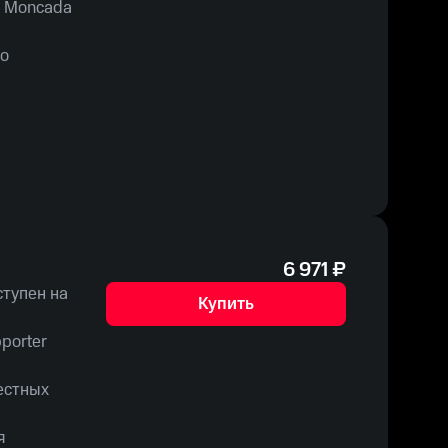
is Moncada
го
чей. Не
т Дэнни
6 971
₽
ступен на
Купить
porter
естных
я