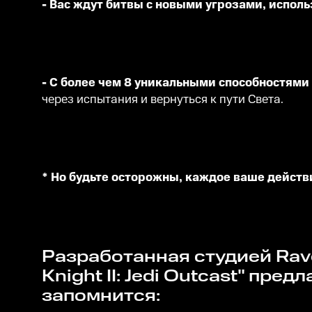
- Вас ждут битвы с новыми угрозами, испол
- С более чем 8 уникальными способностями
через испытания и вернуться к пути Света.
* Но будьте осторожны, каждое ваше действ
Разработанная студией Raven Studios на движке Quake III Arena, игра "Star Wars Jedi
Knight II: Jedi Outcast" пр
запомнится: