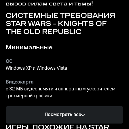
вызов силам света и тьмы!
СИСТЕМНЫЕ ТРЕБОВАНИЯ
STAR WARS - KNIGHTS OF
THE OLD REPUBLIC
Минимальные
ОС
Windows XP и Windows Vista
Видеокарта
с 32 МБ видеопамяти и аппаратным ускорителем
трехмерной графики
Процессор
Посмотреть все
Intel Pentium 3 или AMD Athlon с тактовой частотой 1
ГГц
ИГРЫ, ПОХОЖИЕ НА STAR