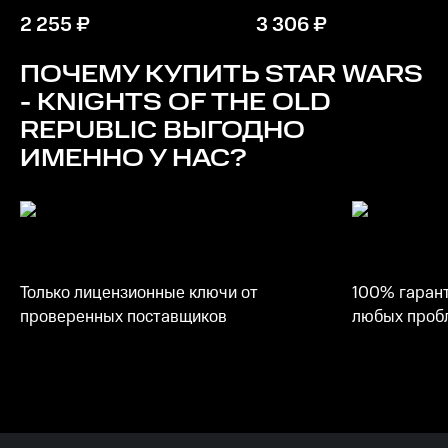
2 255
₽
3 306
₽
Память
256 МБ ОЗУ
ПОЧЕМУ КУПИТЬ
STAR WARS
- KNIGHTS OF THE OLD
Место на диске
REPUBLIC
ВЫГОДНО
3,5 ГБ
ИМЕННО У НАС?
Только лицензионные ключи от
100% гарант
проверенных поставщиков
любых пробл