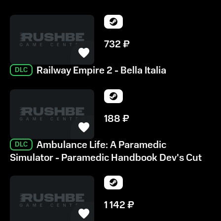
732
₽
Railway Empire 2 - Bella Italia
DLC
188
₽
Ambulance Life: A Paramedic
DLC
Simulator - Paramedic Handbook Dev's Cut
1 142
₽