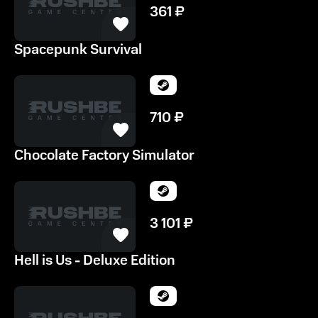
361
₽
Spacepunk Survival
710
₽
Chocolate Factory Simulator
3 101
₽
Hell is Us - Deluxe Edition