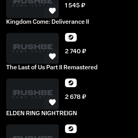
1 545
₽
Kingdom Come: Deliverance II
2 740
₽
The Last of Us Part II Remastered
2 678
₽
ELDEN RING NIGHTREIGN