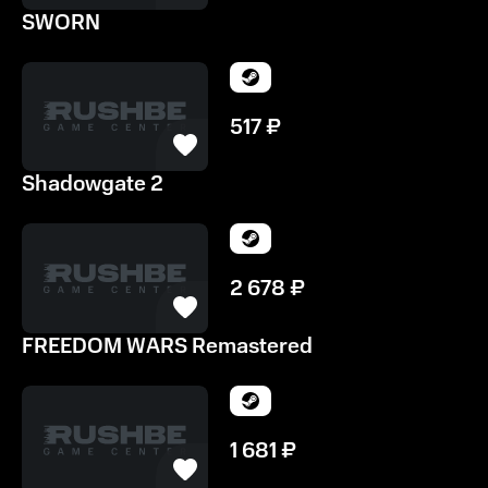
SWORN
517
₽
Shadowgate 2
2 678
₽
FREEDOM WARS Remastered
1 681
₽