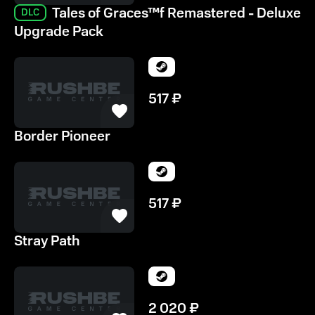
Tales of Graces™f Remastered - Deluxe
DLC
Upgrade Pack
517
₽
Border Pioneer
517
₽
Stray Path
2 020
₽