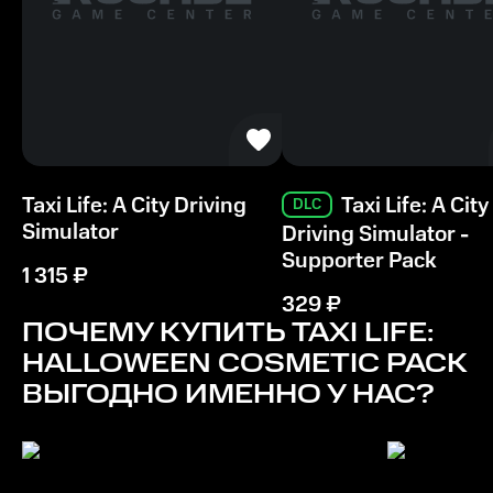
Windows 10
Видеокарта
NVIDIA GeForce GTX 960, 4 ГБ или AMD Radeon R9
380, 4 ГБ
Процессор
Intel Core i7-4790 или AMD Ryzen 5 1500X
Taxi Life: A City Driving
Taxi Life: A City
DLC
Simulator
Driving Simulator -
Память
Supporter Pack
8 ГБ ОЗУ
1 315
₽
329
₽
Место на диске
ПОЧЕМУ КУПИТЬ
TAXI LIFE:
6 ГБ
HALLOWEEN COSMETIC PACK
ВЫГОДНО ИМЕННО У НАС?