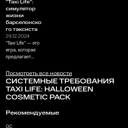
"Taxi Life":
симулятор
жизни
барселонско
го таксиста
29.12.2024
"Taxi Life" — это
игра, которая
предлагает
игрокам
уникальный
Посмотреть все новости
опыт жизни
СИСТЕМНЫЕ ТРЕБОВАНИЯ
таксиста в
TAXI LIFE: HALLOWEEN
Барселоне!
COSMETIC PACK
Рекомендуемые
ОС