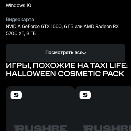
Windows 10
Видеокарта
NVIDIA GeForce GTX 1660, 6 ГБ или AMD Radeon RX
5700 XT, 8 ГБ
Процессор
Посмотреть все
Intel Core i7-12700K или AMD Ryzen 7 5800X
ИГРЫ, ПОХОЖИЕ НА TAXI LIFE:
Память
HALLOWEEN COSMETIC PACK
12 ГБ ОЗУ
Место на диске
6 ГБ
Минимальные
ОС