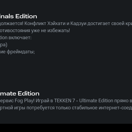
inals Edition
олжается! Конфликт Хэйхати и Кадзуи достигает своей кр
отивостояния уже не избежать!
tion включает:
гра)
ние фреймдаты;
 персонажей.
тивации доступны на Rushbe.ru!
imate Edition
рвис Fog Play! Играй в TEKKEN 7 - Ultimate Edition прямо 
ртной игры потребуется только стабильное интернет-соед