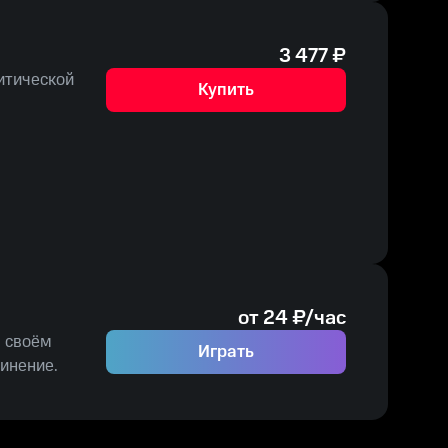
3 477
₽
итической
Купить
от
24
₽/час
в своём
Играть
инение.