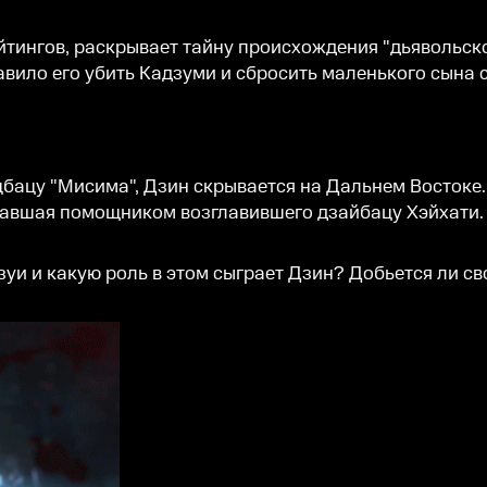
айтингов, раскрывает тайну происхождения "дьявольск
авило его убить Кадзуми и сбросить маленького сына 
цбацу "Мисима", Дзин скрывается на Дальнем Востоке
ставшая помощником возглавившего дзайбацу Хэйхати.
уи и какую роль в этом сыграет Дзин? Добьется ли св