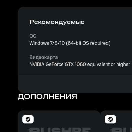
Рекомендуемые
ОС
Windows 7/8/10 (64-bit OS required)
Видеокарта
NVIDIA GeForce GTX 1060 equivalent or higher
Процессор
Intel Core i5-4690 3.5 GHz or equivalent
ДОПОЛНЕНИЯ
Память
8 GB ОЗУ