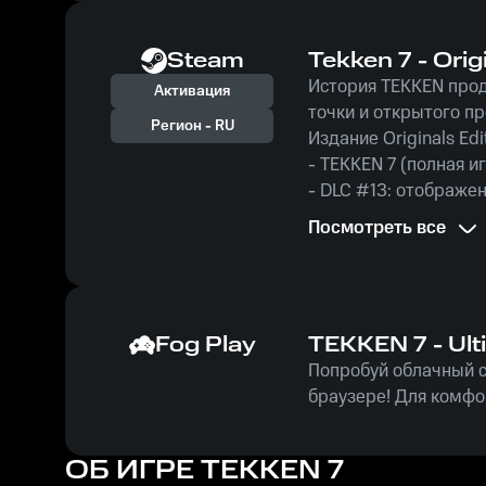
Steam
Tekken 7 - Orig
История TEKKEN прод
Активация
точки и открытого пр
Регион -
RU
Издание Originals Edi
- TEKKEN 7 (полная и
- DLC #13: отображе
- 12 дополнительных
Посмотреть все
Уникальные ключи ак
Fog Play
TEKKEN 7 - Ult
Попробуй облачный се
браузере! Для комфо
ОБ ИГРЕ
TEKKEN 7