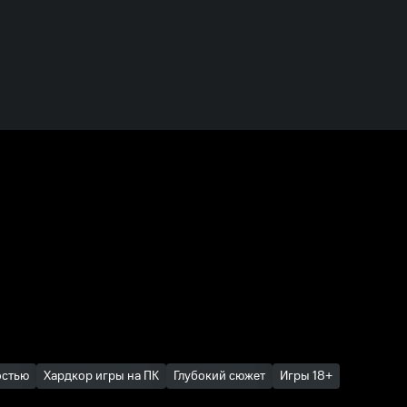
остью
Хардкор игры на ПК
Глубокий сюжет
Игры 18+