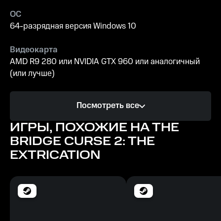
ОС
64-разрядная версия Windows 10
Видеокарта
AMD R9 280 или NVIDIA GTX 960 или аналогичный
(или лучше)
Процессор
Посмотреть все
AMD Ryzen 3 1200 или Intel Core i5 4590 или
аналогичный (или лучше)
ИГРЫ, ПОХОЖИЕ НА THE
BRIDGE CURSE 2: THE
Память
EXTRICATION
8 ГБ ОЗУ
Место на диске
10 ГБ
Рекомендуемые