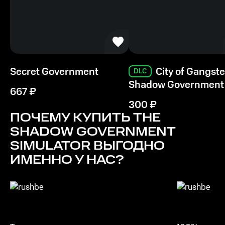
Intel Iris Graphics 6100 1536 MБ
Процессор
3.1 Ггц Intel Core i7
Память
Secret Government
City of Gangste
DLC
8 ГБ ОЗУ
Shadow Government
667
₽
Место на диске
300
₽
900 MБ
ПОЧЕМУ КУПИТЬ
THE
SHADOW GOVERNMENT
SIMULATOR
ВЫГОДНО
ИМЕННО У НАС?