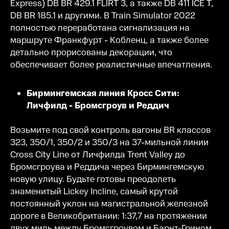
Express) DB BR 429.1 FLIRT 3, а также DB 411 ICE T,
DB BR 185.1 и другими. В Train Simulator 2022
полностью переработана сигнализация на
маршруте Франкфурт - Кобленц, а также более
детально прорисованы декорации, что
обеспечивает более реалистичные впечатления.
Бирмингемская линия Кросс Сити:
Личфилд - Бромсгроув и Реддич
Возьмите под свой контроль вагоны BR классов
323, 350/1, 350/2 и 350/3 на 37-мильной линии
Cross City Line от Личфилда Trent Valley до
Бромсгроува и Реддича через Бирмингемскую
новую улицу. Будьте готовы преодолеть
знаменитый Lickey Incline, самый крутой
постоянный уклон на магистральной железной
дороге в Великобритании: 1:37,7 на протяжении
двух миль между Бромсгроувом и Барнт-Грином.