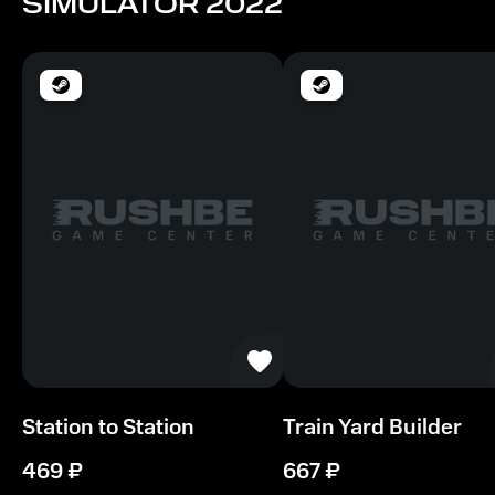
SIMULATOR 2022
4 Гб
Station to Station
Train Yard Builder
469
₽
667
₽