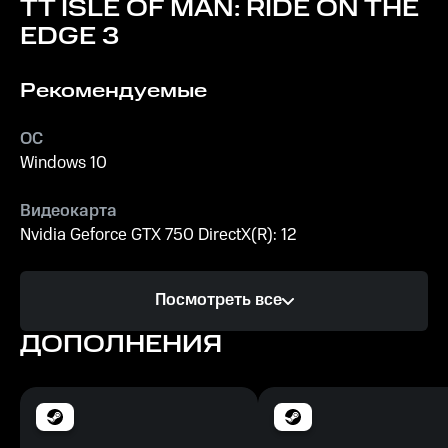
TT ISLE OF MAN: RIDE ON THE
EDGE 3
Рекомендуемые
ОС
Windows 10
Видеокарта
Nvidia Geforce GTX 750 DirectX(R): 12
Процессор
Посмотреть все
Intel Core i3-4130
ДОПОЛНЕНИЯ
Память
8 ГБ ОЗУ
Место на диске