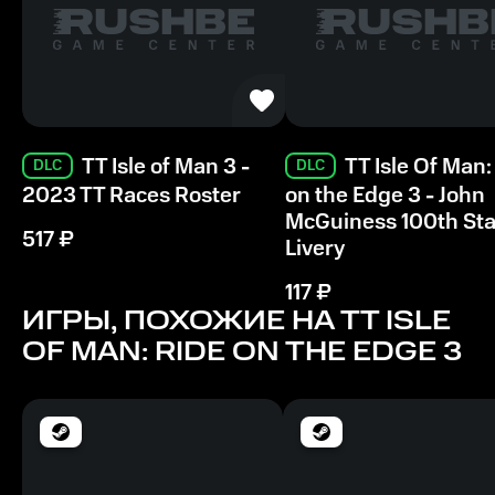
14 ГБ
Минимальные
ОС
Windows 10
TT Isle of Man 3 -
TT Isle Of Man:
DLC
DLC
Видеокарта
2023 TT Races Roster
on the Edge 3 - John
GTX 760 +
McGuiness 100th Sta
517
₽
Livery
Процессор
117
₽
Intel Core i3-4130
ИГРЫ, ПОХОЖИЕ НА TT ISLE
OF MAN: RIDE ON THE EDGE 3
Память
6 ГБ ОЗУ
Место на диске
14 ГБ