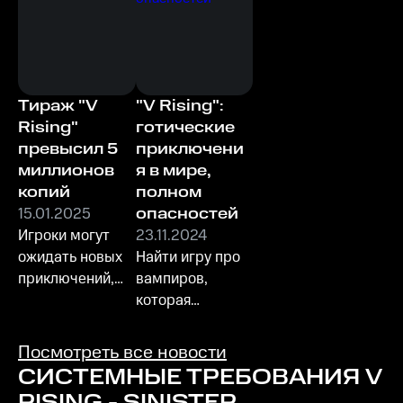
Тираж "V
"V Rising":
Rising"
готические
превысил 5
приключени
миллионов
я в мире,
копий
полном
15.01.2025
опасностей
Игроки могут
23.11.2024
ожидать новых
Найти игру про
приключений,
вампиров,
захватывающих
которая
сражений и
действительно
увлекательных
заинтересует,
Посмотреть все новости
историй в мире
бывает нелегко
СИСТЕМНЫЕ ТРЕБОВАНИЯ
V
вампиров!
- но только если