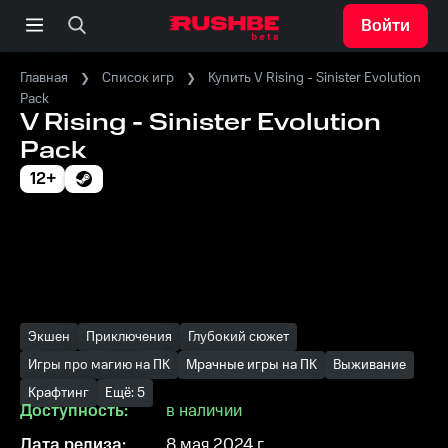
Войти
Главная
Список игр
Купить V Rising - Sinister Evolution
Pack
V Rising - Sinister Evolution
Pack
12+
Экшен
Приключения
Глубокий сюжет
Игры про магию на ПК
Мрачные игры на ПК
Выживание
Крафтинг
Ещё: 5
Доступность:
в наличии
Дата релиза:
8 мая 2024 г.