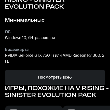
RISING - SINISTER
это не "V Rising"!
EVOLUTION PACK
Минимальные
ОС
Windows 10, 64-разрядная
Видеокарта
NVIDIA GeForce GTX 750 Ti или AMD Radeon R7 360, 2
ГБ
Процессор
Посмотреть все
Intel Core i5-6600, 3.3 ГгЦ или AMD Ryzen 5 1500X,
3.5 ГгЦ
ИГРЫ, ПОХОЖИЕ НА V RISING -
SINISTER EVOLUTION PACK
Память
12 ГБ ОЗУ