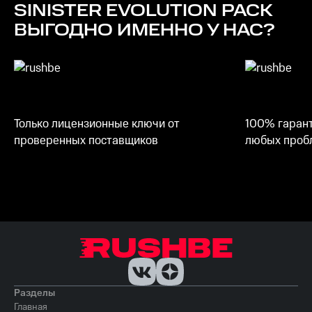
SINISTER EVOLUTION PACK
Место на диске
ВЫГОДНО ИМЕННО У НАС?
7 ГБ
Только лицензионные ключи от
100% гарант
проверенных поставщиков
любых пробл
Разделы
Главная