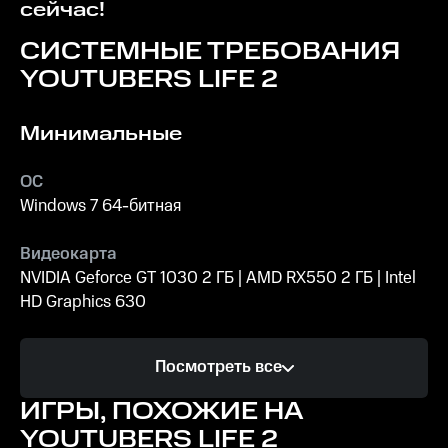
сейчас!
СИСТЕМНЫЕ ТРЕБОВАНИЯ
YOUTUBERS LIFE 2
Минимальные
ОС
Windows 7 64-битная
Видеокарта
NVIDIA Geforce GT 1030 2 ГБ | AMD RX550 2 ГБ | Intel
HD Graphics 630
Процессор
Посмотреть все
Intel Core 2 Duo E8400 3,00 ГГц | AMD FX-4350
ИГРЫ, ПОХОЖИЕ НА
Память
YOUTUBERS LIFE 2
4 ГБ ОЗУ