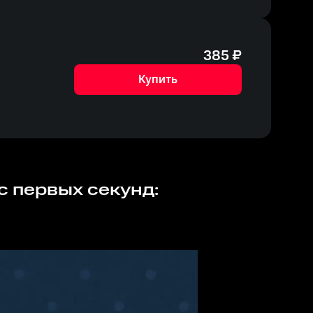
385
₽
Купить
 с первых секунд: