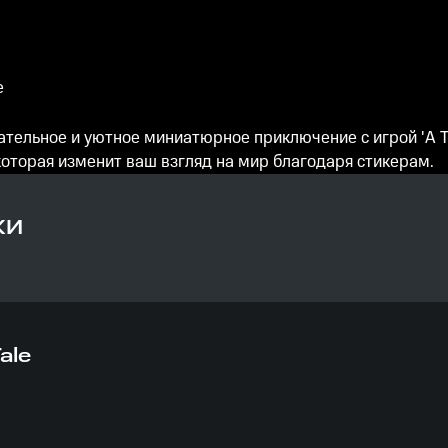
е
тельное и уютное миниатюрное приключение с игрой 'A Tiny
которая изменит ваш взгляд на мир благодаря стикерам.
КИ
Tale