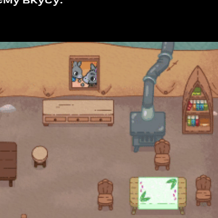
му вкусу: