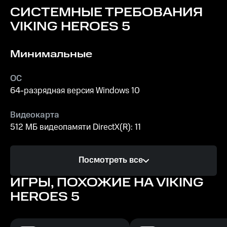
СИСТЕМНЫЕ ТРЕБОВАНИЯ
VIKING HEROES 5
Минимальные
ОС
64-разрядная версия Windows 10
Видеокарта
512 МБ видеопамяти DirectX(R): 11
Процессор
Посмотреть все
с тактовой частотой 2 ГГц
ИГРЫ, ПОХОЖИЕ НА VIKING
Память
HEROES 5
2 ГБ ОЗУ
Место на диске