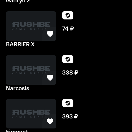
Ganryu 2
74
₽
BARRIER X
338
₽
Narcosis
393
₽