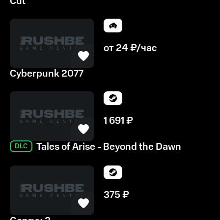
Cut
от
24
₽/час
Cyberpunk 2077
1 691
₽
Tales of Arise - Beyond the Dawn
DLC
375
₽