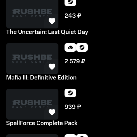
243
₽
The Uncertain: Last Quiet Day
2 579
₽
Mafia III: Definitive Edition
939
₽
SpellForce Complete Pack