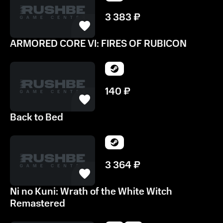
3 383
₽
ARMORED CORE VI: FIRES OF RUBICON
140
₽
Back to Bed
3 364
₽
Ni no Kuni: Wrath of the White Witch
Remastered