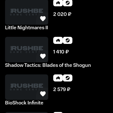
2 020
₽
Little Nightmares II
1 410
₽
Shadow Tactics: Blades of the Shogun
2 579
₽
BioShock Infinite