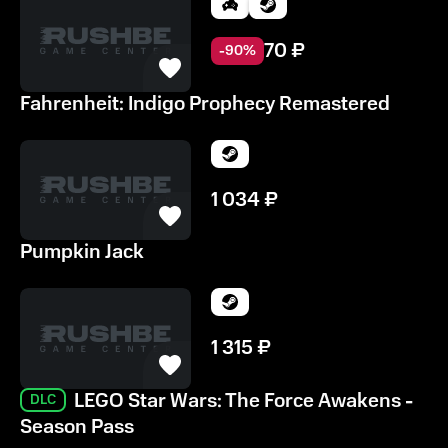
70
₽
-
90
%
Fahrenheit: Indigo Prophecy Remastered
1 034
₽
Pumpkin Jack
1 315
₽
LEGO Star Wars: The Force Awakens -
DLC
Season Pass