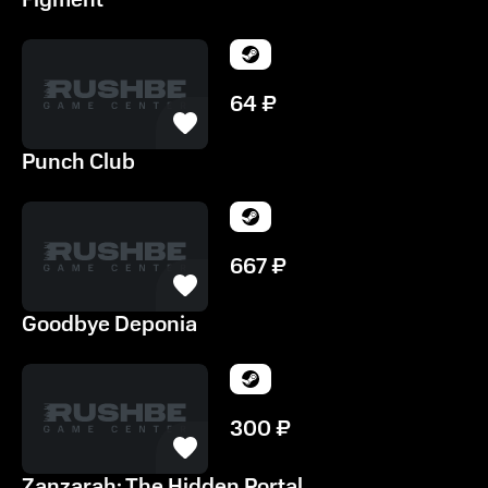
Figment
64
₽
Punch Club
667
₽
Goodbye Deponia
300
₽
Zanzarah: The Hidden Portal