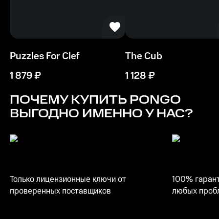
Видеокарта
Onboard Graphics DirectX(R): 10
Процессор
Двухъядерный с частотой 1,6 ГГц
Puzzles For Clef
The Cub
Память
1 879
₽
1 128
₽
2 ГБ ОЗУ
ПОЧЕМУ КУПИТЬ
PONGO
Место на диске
ВЫГОДНО ИМЕННО У НАС?
350 MБ
Только лицензионные ключи от
100% гарант
проверенных поставщиков
любых пробл