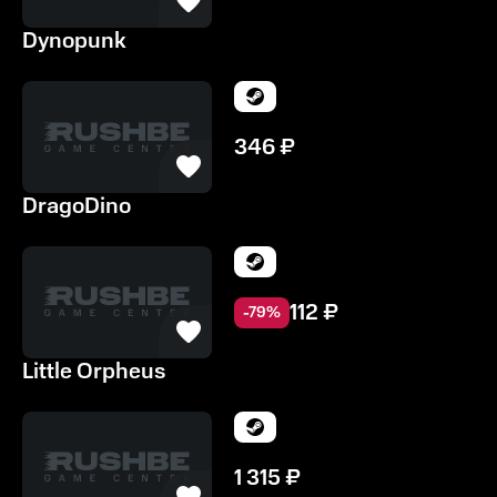
Dynopunk
346
₽
DragoDino
112
₽
-
79
%
Little Orpheus
1 315
₽