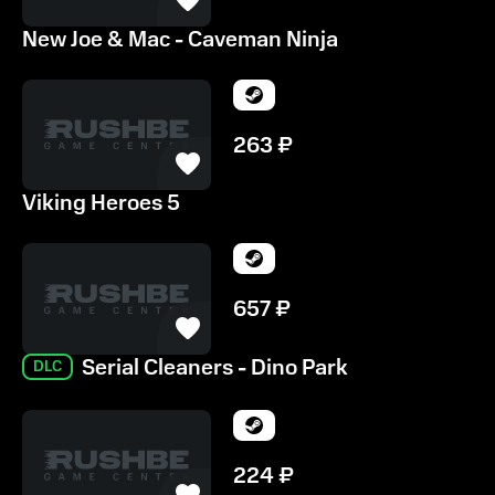
New Joe & Mac - Caveman Ninja
263
₽
Viking Heroes 5
657
₽
Serial Cleaners - Dino Park
DLC
224
₽