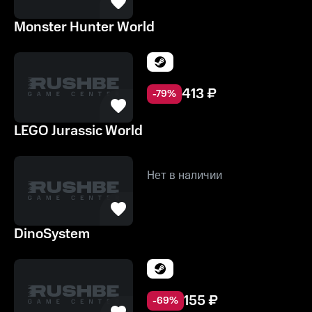
Monster Hunter World
413
₽
-
79
%
LEGO Jurassic World
Нет в наличии
DinoSystem
155
₽
-
69
%