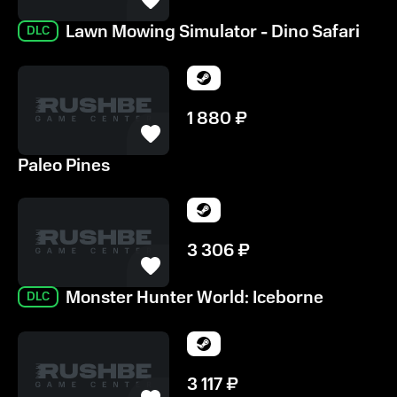
Lawn Mowing Simulator - Dino Safari
DLC
1 880
₽
Paleo Pines
3 306
₽
Monster Hunter World: Iceborne
DLC
3 117
₽