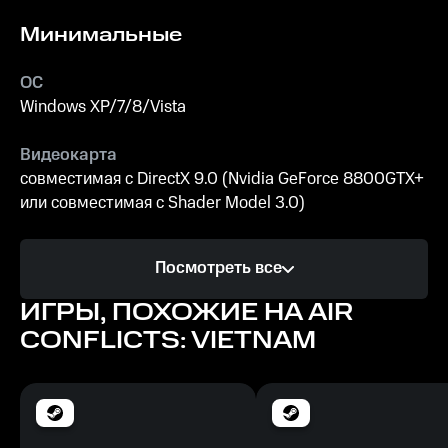
Минимальные
ОС
Windows XP/7/8/Vista
Видеокарта
совместимая с DirectX 9.0 (Nvidia GeForce 8800GTX+
или совместимая с Shader Model 3.0)
Процессор
Посмотреть все
Intel Duo с частотой 2,0 ГГц или совместимый
ИГРЫ, ПОХОЖИЕ НА AIR
Память
CONFLICTS: VIETNAM
1 ГБ ОЗУ
Место на диске
5 ГБ