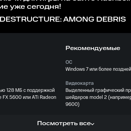
е уже сегодня!
DESTRUCTURE: AMONG DEBRIS
Рекомендуемые
ОС
Windows 7 или более поздне
Видеокарта
ью 128 МБ с поддержкой
Выделенный графический пр
e FX 5600 или ATi Radeon
шейдеров model 2 (например
9600)
Процессор
Посмотреть все
оцессор
2,0 ГГц+ одноядерный или д