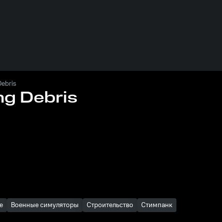
ebris
g Debris
е
Военные симуляторы
Строительство
Стимпанк