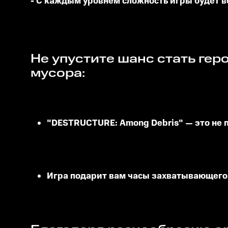
- С каждым уровнем сложность игры будет в
Не упустите шанс стать героем в мире разрушения и навести порядок среди обломков и
мусора:
"DESTRUCTURE: Among Debris" — это не 
Игра подарит вам часы захватывающег