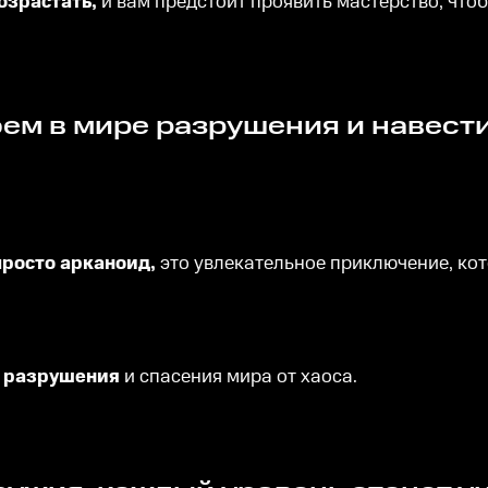
озрастать,
и вам предстоит проявить мастерство, что
просто арканоид,
это увлекательное приключение, ко
о разрушения
и спасения мира от хаоса.