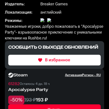
Издатель:
Breaker Games
Локализация:
английский
Режимы:
Уважаемые игроки, добро пожаловать в "Apocalypse
Party"- взрывоопасное приключение с уникальными
ключами на Rushbe.ru!
СООБЩИТЬ О ВЫХОДЕ ОБНОВЛЕНИЙ
В избранное
Steam
Активация
Регион -
RU
61282
Осталось: 4 дн. 18 ч
Apocalypse Party
-
50
%
193
₽
193
₽