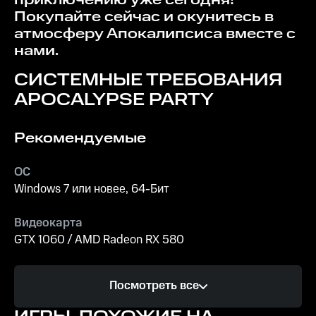
Покупайте сейчас и окунитесь в
атмосферу Апокалипсиса вместе с
нами.
СИСТЕМНЫЕ ТРЕБОВАНИЯ
APOCALYPSE PARTY
Рекомендуемые
ОС
Windows 7 или новее, 64-Бит
Видеокарта
GTX 1060 / AMD Radeon RX 580
Процессор
Посмотреть все
Intel Core i5-4670K / AMD Ryzen 5 1500X