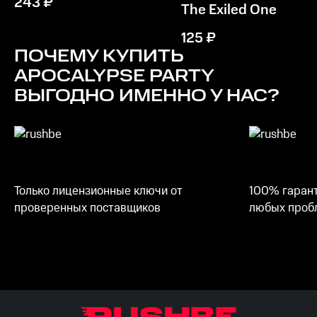
243
₽
The Exiled One
Место на диске
125
₽
5 ГБ
ПОЧЕМУ КУПИТЬ
APOCALYPSE PARTY
ВЫГОДНО ИМЕННО У НАС?
Только лицензионные ключи от
100% гарант
проверенных поставщиков
любых пробл