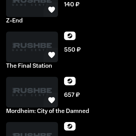
140
₽
Z-End
550
₽
The Final Station
657
₽
Mordheim: City of the Damned