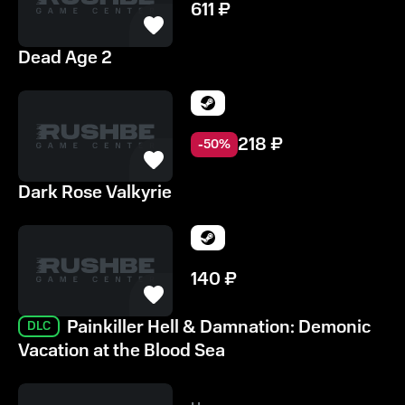
611
₽
Dead Age 2
218
₽
-
50
%
Dark Rose Valkyrie
140
₽
Painkiller Hell & Damnation: Demonic
DLC
Vacation at the Blood Sea