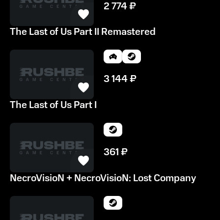
2 774
₽
The Last of Us Part II Remastered
3 144
₽
The Last of Us Part I
361
₽
NecroVisioN + NecroVisioN: Lost Company