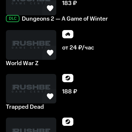
183
₽
Dungeons 2 — A Game of Winter
DLC
от
24
₽/час
World War Z
188
₽
Trapped Dead