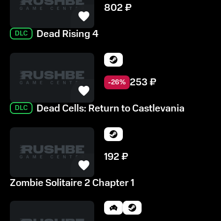
802
₽
Dead Rising 4
DLC
253
₽
-
26
%
Dead Cells: Return to Castlevania
DLC
192
₽
Zombie Solitaire 2 Chapter 1