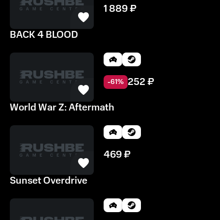
1 889
₽
BACK 4 BLOOD
252
₽
-
61
%
World War Z: Aftermath
469
₽
Sunset Overdrive