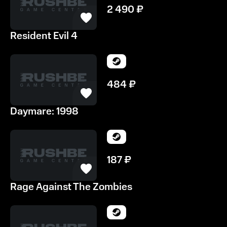
2 490
₽
Resident Evil 4
484
₽
Daymare: 1998
187
₽
Rage Against The Zombies