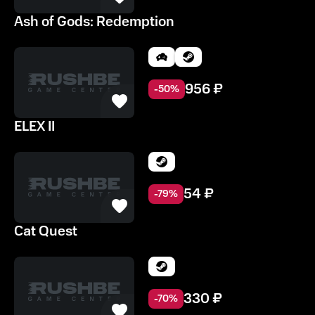
Ash of Gods: Redemption
956
₽
-
50
%
ELEX II
54
₽
-
79
%
Cat Quest
330
₽
-
70
%