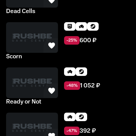
Dead Cells
600
₽
-
25
%
Scorn
1 052
₽
-
48
%
Ready or Not
392
₽
-
47
%