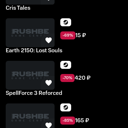
Cris Tales
15
₽
-
69
%
Earth 2150: Lost Souls
420
₽
-
70
%
SpellForce 3 Reforced
165
₽
-
85
%