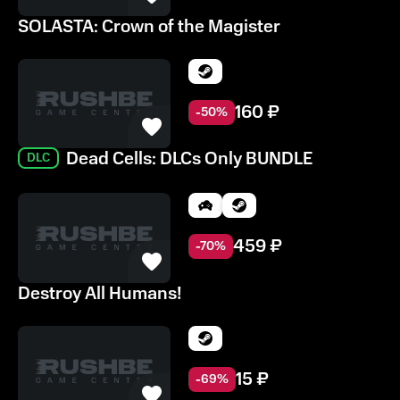
SOLASTA: Crown of the Magister
160
₽
-
50
%
Dead Cells: DLCs Only BUNDLE
DLC
459
₽
-
70
%
Destroy All Humans!
15
₽
-
69
%