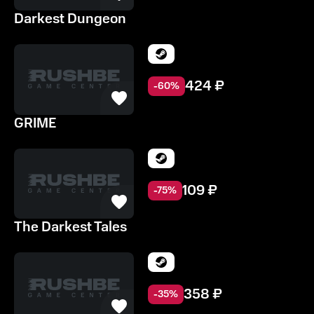
Darkest Dungeon
424
₽
-
60
%
GRIME
109
₽
-
75
%
The Darkest Tales
358
₽
-
35
%