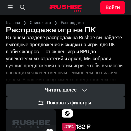
Войти
Главная
Список игр
Распродажа
Распродажа игр на ПК
В нашем разделе распродаж на Rushbe вы найдете
выгодные предложения и скидки на игры для ПК
любых жанров — от экшен-игр и RPG до
увлекательных стратегий и аркад. Мы собрали
лучшие предложения на стим игры, чтобы вы могли
насладиться качественным геймплеем по низким
ценам. В нашем ассортименте представлены как
топовые новинки, так и уже ставшие классикой игры,
Читать далее
которые давно завоевали любовь поклонников.
Скидки на игры обновляются регулярно, поэтому у
Показать фильтры
вас всегда есть шанс приобрести игры по акции и
сэкономить. Не упустите шанс купить игры по
выгодным ценам и пополнить свою коллекцию!
182
₽
-
75
%