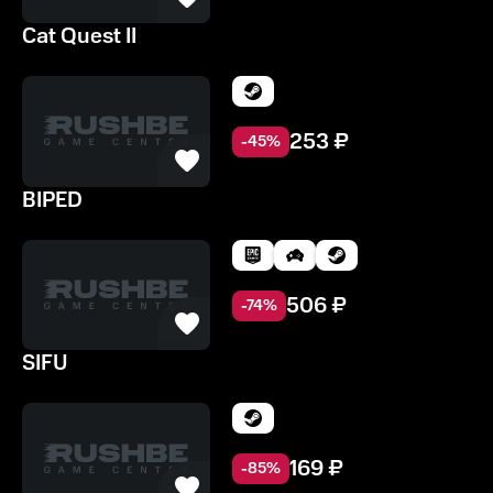
Cat Quest II
253
₽
-
45
%
BIPED
506
₽
-
74
%
SIFU
169
₽
-
85
%