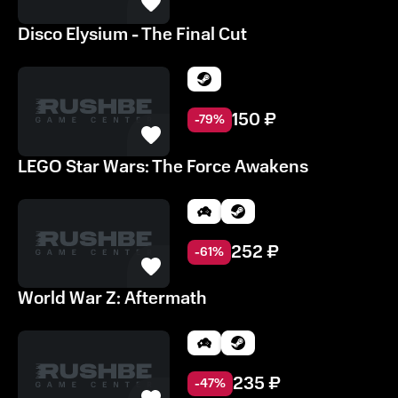
Disco Elysium - The Final Cut
150
₽
-
79
%
LEGO Star Wars: The Force Awakens
252
₽
-
61
%
World War Z: Aftermath
235
₽
-
47
%