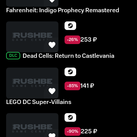
Fahrenheit: Indigo Prophecy Remastered
253
₽
-
26
%
Dead Cells: Return to Castlevania
DLC
141
₽
-
85
%
LEGO DC Super-Villains
225
₽
-
90
%