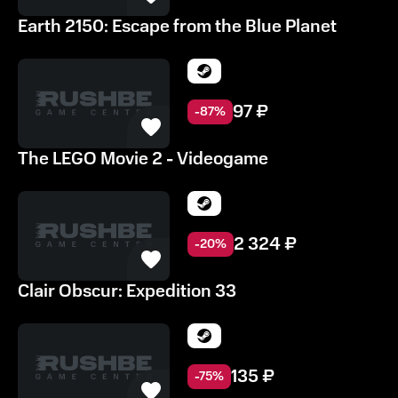
Earth 2150: Escape from the Blue Planet
97
₽
-
87
%
The LEGO Movie 2 - Videogame
2 324
₽
-
20
%
Clair Obscur: Expedition 33
135
₽
-
75
%