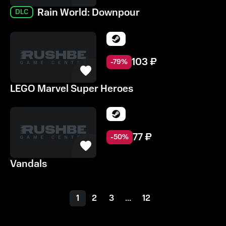
Rain World: Downpour
DLC
103
₽
-
79
%
LEGO Marvel Super Heroes
77
₽
-
50
%
Vandals
1
2
3
...
12