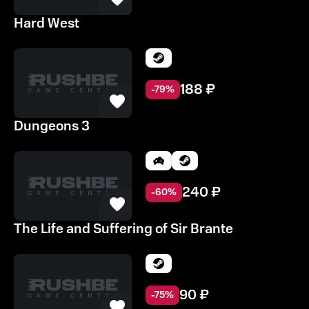
Hard West
188
₽
-
79
%
Dungeons 3
240
₽
-
60
%
The Life and Suffering of Sir Brante
90
₽
-
75
%