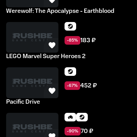
Werewolf: The Apocalypse - Earthblood
183
₽
-
85
%
LEGO Marvel Super Heroes 2
452
₽
-
67
%
Pacific Drive
70
₽
-
90
%