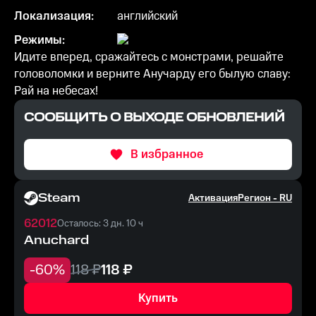
Локализация:
английский
Режимы:
Идите вперед, сражайтесь с монстрами, решайте
головоломки и верните Анучарду его былую славу:
Рай на небесах!
СООБЩИТЬ О ВЫХОДЕ ОБНОВЛЕНИЙ
В избранное
Steam
Активация
Регион -
RU
62012
Осталось: 3 дн. 10 ч
Anuchard
-
60
%
118
₽
118
₽
Купить