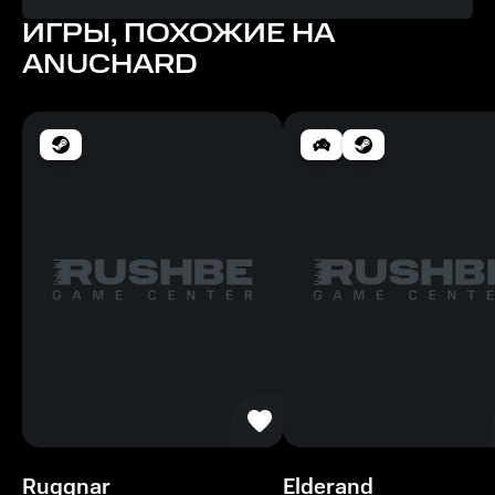
ИГРЫ, ПОХОЖИЕ НА
Память
ANUCHARD
2 ГБ
Ruggnar
Elderand